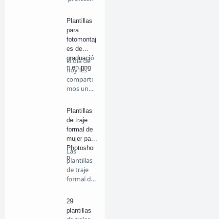
ales,
amat…
Plantillas
para
fotomontaj
es de
graduació
El día de
n en png
hoy les
comparti
mos unas
bonita…
Plantillas
de traje
formal de
mujer para
Photosho
Las
p
plantillas
de traje
formal de
mujer
para…
29
plantillas