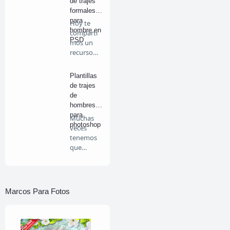
de trajes
formales
para
Hoy te
hombre en
comparti
PSD
mos un
recurso
muy
necesario
Plantillas
…
de trajes
de
hombres
para
Muchas
photoshop
veces
tenemos
que
introducir
una fotog
…
Marcos Para Fotos