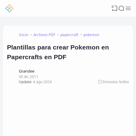
0
Inicio
Archivos PDF
papercraft
pokemon
Plantillas para crear Pokemon en
Papercrafts en PDF
Grandee
30 dic 2011
Update:
4 ago 2024
3
minutos leídos